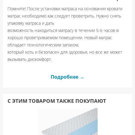
нагрузкой деформироваться независимо от соседних пружин.
Помните! После установки матраса на основании кровати
Это помогает матрасу легко адаптироваться к контурам
матрас необходимо как следует проветрить. Нужно снять
человеческого тела, обеспечивая идеальный ортопедический
упаковку матраса и дать
эффект.
возможность находиться матрасу в течении 5-6 часов в
хорошо проветриваемом помещении. Новый матрас
обладает технологическим запахом,
Еврокороб ППУ 8 см, плотность 25/ жесткость 45 - экологически
который хоть и безопасен для здоровья, но все же может
чистый, гипоаллергенный, нетоксичный, влагоустойчивый
вызывать дискомфорт.
материал, выдерживает сильные и продолжительные нагрузки.
Придает матрасу мягкость.
Подробнее →
Термовойлок - прочный износоустойчивый материал из
искусственного и натурального сырья. Служит жесткой
C ЭТИМ ТОВАРОМ ТАКЖЕ ПОКУПАЮТ
изолирующей прослойкой между пружинами и мягкими
наполнителями.
Латекс 2 см - пористый, упругий, долговечный материал.