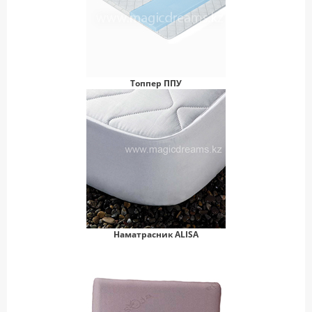
Производится из вспененного сока каучукового дерева гевеи.
Термостабилен, обладает антисептическим действием. Качество
и длительное время службы гарантируются изговителем
латексной пены концерном "Artilat" (Бельгия) или "Latexco"
(Бельгия).
Топпер ППУ
Специальная наволочка из трикожной ткани для матрасов.
Состав 100% хлопок, или смесовый в пропорции 80% синтетик +
20% хлопок.
Клей для склейки материалов по умолчанию жидкий Saba F2-305
Наматрасник ALISA
ВЫСОКАЯ адгезия (скрепление) состав: стирол бутадиен
(искусственный каучук) + растворитель. Производитель
компания «Saba» Нидерланды. Рекомендуем
.
И
зготовление 5
рабочих дней.