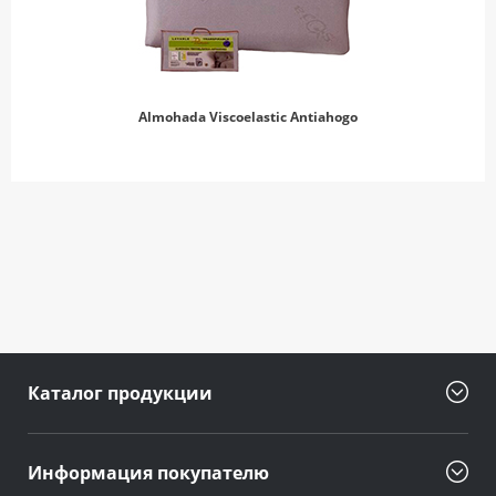
По желанию клиента изготовление День в День быстрая склейка
клеем-расплавом Sabamelt 4185 НЕВЫСОКАЯ адгезия (
скрепление) состав синтетический полимер APAO.
Almohada Viscoelastic Antiahogo
Производитель компания «Saba» Нидерланды.
Каталог продукции
Информация покупателю