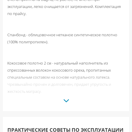
эксплуатации, легко очищается от загрязнений. Комплектация
по прайсу.
Спанбонд - облицовочное нетканое синтетическое полотно
(100% полипропилен).
Кокосовое полотно 2 см - натуральный наполнитель из
спрессованных волокон кокосового ореха, пропитанных
специальным составом на основе натурального латекса.
Чрезвычайно прочен и долговечен, придает упругость и
жесткость матрасу.
Блок независимых пружин «Pocket spring» 256пр./м2 ( 5-ти
зональный) - в этом блоке каждая пружина находится в
отдельном тканевом чехольчике, позволяющем ей под
ПРАКТИЧЕСКИЕ CОВЕТЫ ПО ЭКСПЛУАТАЦИИ