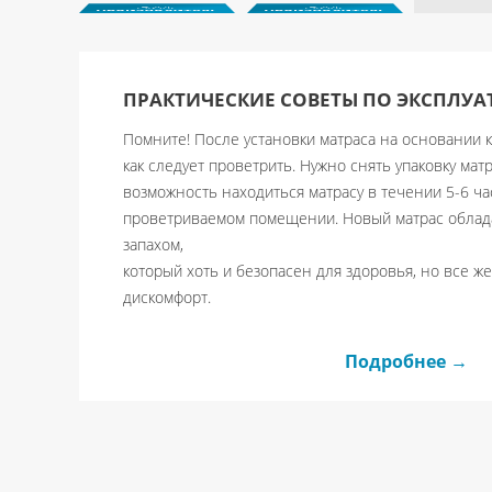
Basic
Basic
Elastic
Elastic
Производитель
Производитель
ПРАКТИЧЕСКИЕ CОВЕТЫ ПО ЭКСПЛУ
Помните! После установки матраса на основании 
как следует проветрить. Нужно снять упаковку мат
возможность находиться матрасу в течении 5-6 ч
проветриваемом помещении. Новый матрас облад
запахом,
который хоть и безопасен для здоровья, но все ж
дискомфорт.
Подробнее →